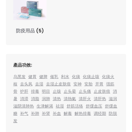
防疫用品
(5)
產品功效:
乌黑发
健胃
健脾
催乳
利水
化痰
化痰止咳
化痰火
核
去头风
去湿
去湿止皮肤痕
安神
安胎
开胃
强筋
骨
护肝
排毒
明目
止咳
止头晕
止头痛
止皮肤痕
消
暑
消滞
消脂
润肺
清热
清熱氣
清肝火
清肝热
滋润
滋阴清肺热
生津解渴
祛湿
舒筋活络
舒缓血压
舒缓血
糖
补气
补肺
补肾
补血
解毒
解热排毒
调经期
防脱
发