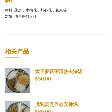
材料 :
材料: 莲房，木棉花，灯心花，薏米等。
对象: 适合任何人仕
相关产品
太子参茯苓清热去湿汤
$
50.00
虎乳灵芝养心安神汤
$
60.00