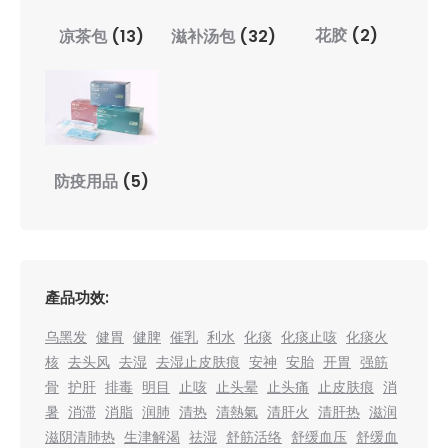
花胶
(2)
凉茶包
(13)
滋补汤包
(32)
防疫用品
(5)
產品功效:
乌黑发
健胃
健脾
催乳
利水
化痰
化痰止咳
化痰火
核
去头风
去湿
去湿止皮肤痕
安神
安胎
开胃
强筋
骨
护肝
排毒
明目
止咳
止头晕
止头痛
止皮肤痕
消
暑
消滞
消脂
润肺
清热
清熱氣
清肝火
清肝热
滋润
滋阴清肺热
生津解渴
祛湿
舒筋活络
舒缓血压
舒缓血