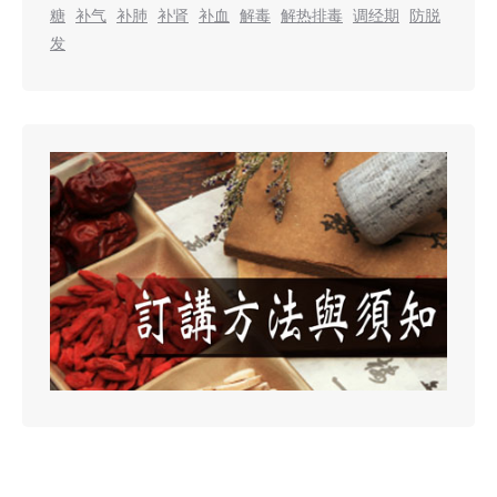
糖
补气
补肺
补肾
补血
解毒
解热排毒
调经期
防脱
发