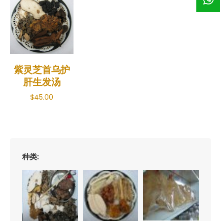
紫灵芝首乌护
肝生发汤
$
45.00
种类: