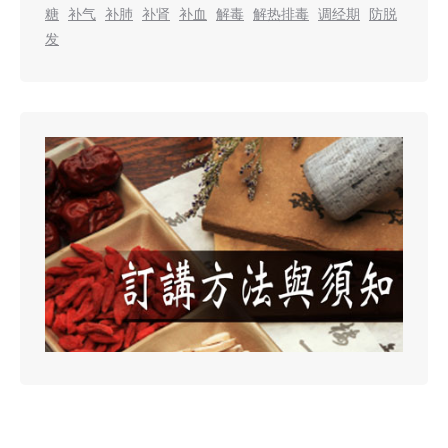
糖
补气
补肺
补肾
补血
解毒
解热排毒
调经期
防脱
发