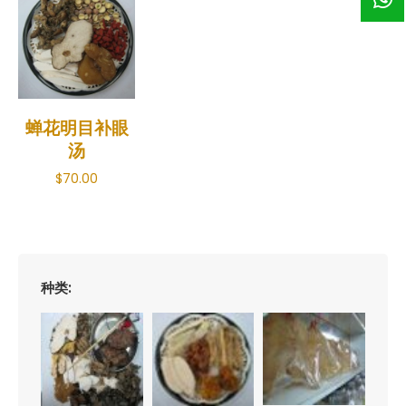
蝉花明目补眼
汤
$
70.00
种类: