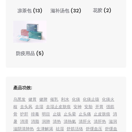
花胶
(2)
凉茶包
(13)
滋补汤包
(32)
防疫用品
(5)
產品功效:
乌黑发
健胃
健脾
催乳
利水
化痰
化痰止咳
化痰火
核
去头风
去湿
去湿止皮肤痕
安神
安胎
开胃
强筋
骨
护肝
排毒
明目
止咳
止头晕
止头痛
止皮肤痕
消
暑
消滞
消脂
润肺
清热
清熱氣
清肝火
清肝热
滋润
滋阴清肺热
生津解渴
祛湿
舒筋活络
舒缓血压
舒缓血