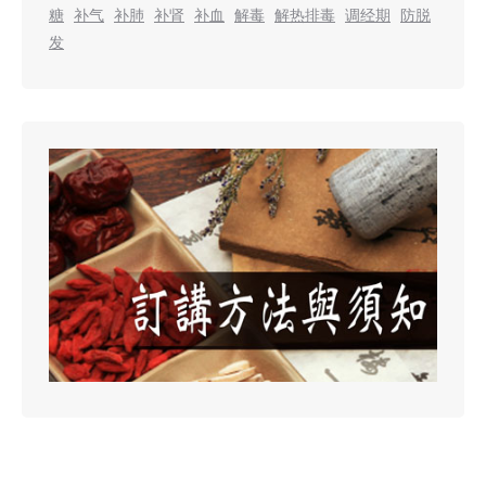
糖
补气
补肺
补肾
补血
解毒
解热排毒
调经期
防脱
发