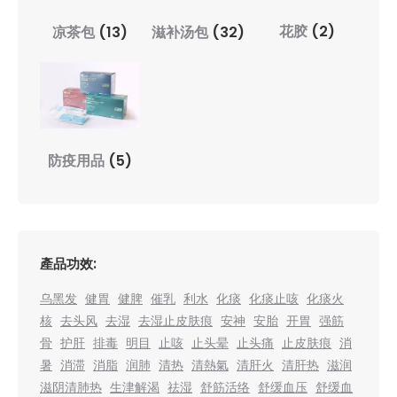
花胶
(2)
凉茶包
(13)
滋补汤包
(32)
防疫用品
(5)
產品功效:
乌黑发
健胃
健脾
催乳
利水
化痰
化痰止咳
化痰火
核
去头风
去湿
去湿止皮肤痕
安神
安胎
开胃
强筋
骨
护肝
排毒
明目
止咳
止头晕
止头痛
止皮肤痕
消
暑
消滞
消脂
润肺
清热
清熱氣
清肝火
清肝热
滋润
滋阴清肺热
生津解渴
祛湿
舒筋活络
舒缓血压
舒缓血