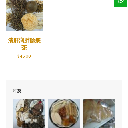
清肝润肺除痰
茶
$
45.00
种类: