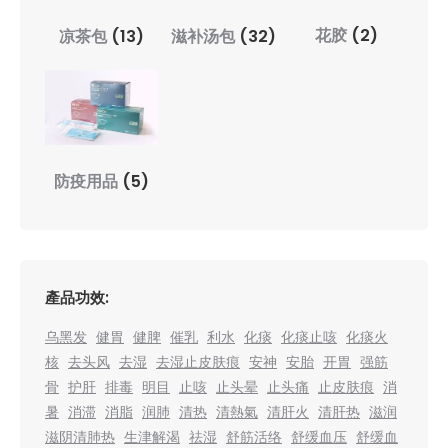
花胶
(2)
凉茶包
(13)
滋补汤包
(32)
防疫用品
(5)
產品功效:
乌黑发
健胃
健脾
催乳
利水
化痰
化痰止咳
化痰火
核
去头风
去湿
去湿止皮肤痕
安神
安胎
开胃
强筋
骨
护肝
排毒
明目
止咳
止头晕
止头痛
止皮肤痕
消
暑
消滞
消脂
润肺
清热
清熱氣
清肝火
清肝热
滋润
滋阴清肺热
生津解渴
祛湿
舒筋活络
舒缓血压
舒缓血