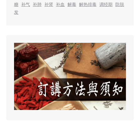
糖
补气
补肺
补肾
补血
解毒
解热排毒
调经期
防脱
发