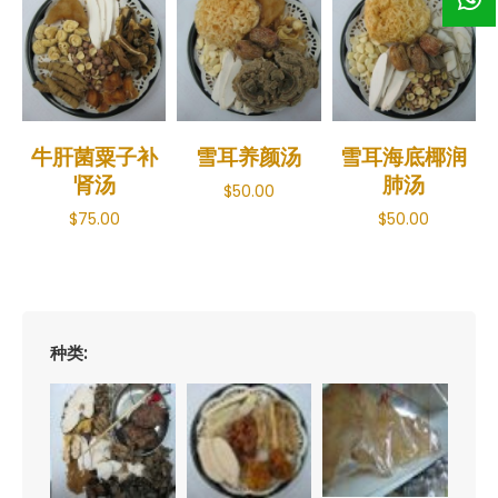
牛肝菌粟子补
雪耳养颜汤
雪耳海底椰润
肾汤
肺汤
$
50.00
$
75.00
$
50.00
种类: