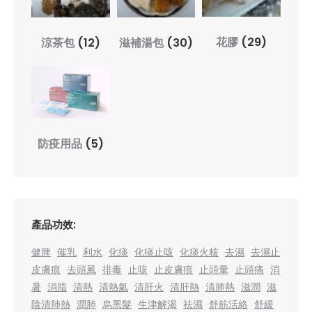
花膠
(29)
涼茶包
(12)
滋補湯包
(30)
防疫用品
(5)
產品功效:
健脾
催乳
利水
化痰
化痰止咳
化痰火核
去濕
去濕止
皮膚痕
去頭風
排毒
止咳
止皮膚痕
止頭暈
止頭痛
消
暑
消脂
清熱
清熱氣
清肝火
清肝熱
清肺熱
滋潤
滋
陰清肺熱
潤肺
烏黑髮
生津解渴
祛濕
舒筋活絡
舒緩