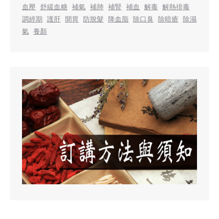
血壓
舒緩血糖
補氣
補肺
補腎
補血
解毒
解熱排毒
調經期
護肝
開胃
防脫髮
降血脂
除口臭
除暗瘡
除濕
氣
養顏