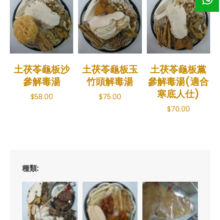
土茯苓龜板沙
土茯苓龜板玉
土茯苓龜板黨
參解毒湯
竹頭解毒湯
參解毒湯(適合
寒底人仕)
$
58.00
$
75.00
$
70.00
種類: