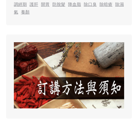
調經期
護肝
開胃
防脫髮
降血脂
除口臭
除暗瘡
除濕
氣
養顏