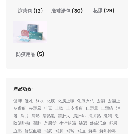
花膠
(29)
涼茶包
(12)
滋補湯包
(30)
防疫用品
(5)
產品功效:
健脾
催乳
利水
化痰
化痰止咳
化痰火核
去濕
去濕止
皮膚痕
去頭風
排毒
止咳
止皮膚痕
止頭暈
止頭痛
消
暑
消脂
清熱
清熱氣
清肝火
清肝熱
清肺熱
滋潤
滋
陰清肺熱
潤肺
烏黑髮
生津解渴
祛濕
舒筋活絡
舒緩
血壓
舒緩血糖
補氣
補肺
補腎
補血
解毒
解熱排毒