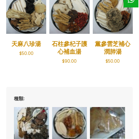
天麻八珍湯
石柱參杞子護
黨參雲芝補心
心補血湯
潤肺湯
$
50.00
$
90.00
$
50.00
種類: