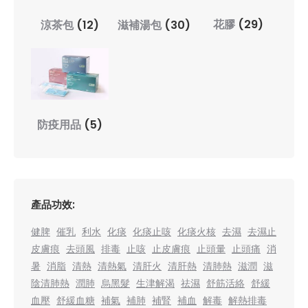
花膠
(29)
涼茶包
(12)
滋補湯包
(30)
防疫用品
(5)
產品功效:
健脾
催乳
利水
化痰
化痰止咳
化痰火核
去濕
去濕止
皮膚痕
去頭風
排毒
止咳
止皮膚痕
止頭暈
止頭痛
消
暑
消脂
清熱
清熱氣
清肝火
清肝熱
清肺熱
滋潤
滋
陰清肺熱
潤肺
烏黑髮
生津解渴
祛濕
舒筋活絡
舒緩
血壓
舒緩血糖
補氣
補肺
補腎
補血
解毒
解熱排毒