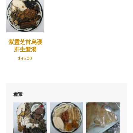
紫靈芝首烏護
肝生髮湯
$
45.00
種類: