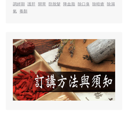
調經期
護肝
開胃
防脫髮
降血脂
除口臭
除暗瘡
除濕
氣
養顏