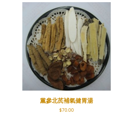
黨參北芪補氣健胃湯
$
70.00