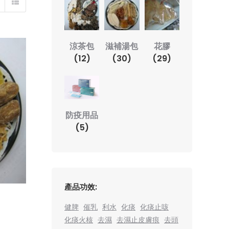
花膠
涼茶包
滋補湯包
(29)
(12)
(30)
防疫用品
(5)
產品功效:
健脾
催乳
利水
化痰
化痰止咳
化痰火核
去濕
去濕止皮膚痕
去頭