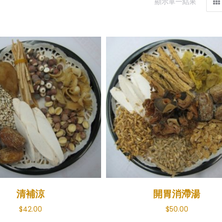
顯示單一結果
清補涼
開胃消滯湯
$
42.00
$
50.00