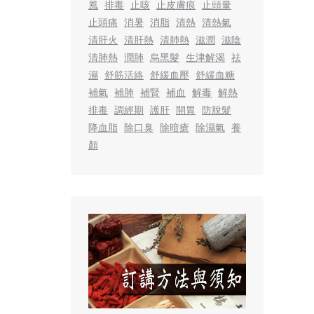
風
排毒
止咳
止皮膚痕
止頭暈
止頭痛
消暑
消脂
清熱
清熱氣
清肝火
清肝熱
清肺熱
滋潤
滋陰
清肺熱
潤肺
烏黑髮
生津解渴
祛
濕
舒筋活絡
舒緩血壓
舒緩血糖
補氣
補肺
補腎
補血
解毒
解熱
排毒
調經期
護肝
開胃
防脫髮
降血脂
除口臭
除暗瘡
除濕氣
養
顏